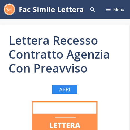
Vai
Fac Simile Lettera
Menu
al
contenuto
Lettera Recesso
Contratto Agenzia
Con Preavviso
APRI