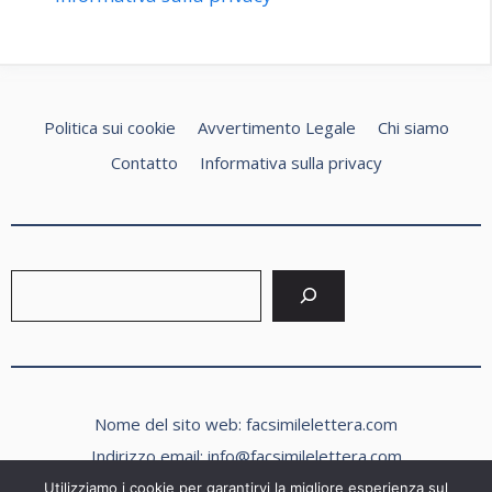
Politica sui cookie
Avvertimento Legale
Chi siamo
Contatto
Informativa sulla privacy
Cerca
Nome del sito web: facsimilelettera.com
Indirizzo email:
info@facsimilelettera.com
Numero di telefono: +39 239756182
Utilizziamo i cookie per garantirvi la migliore esperienza sul