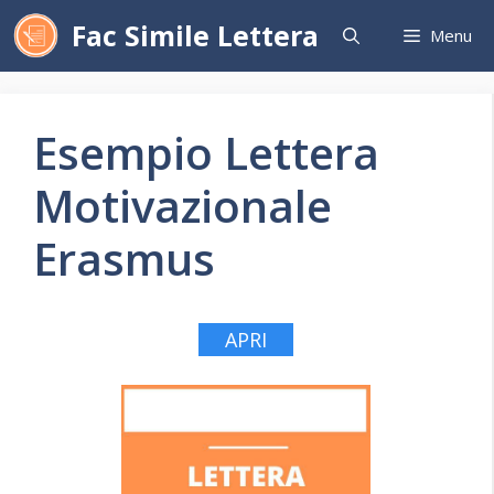
Vai
Fac Simile Lettera
Menu
al
contenuto
Esempio Lettera
Motivazionale
Erasmus
APRI