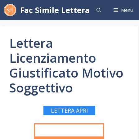
Vai
Fac Simile Lettera
Menu
al
contenuto
Lettera
Licenziamento
Giustificato Motivo
Soggettivo
LETTERA APRI