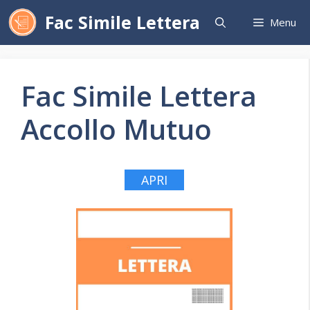
Vai
Fac Simile Lettera
Menu
al
contenuto
Fac Simile Lettera
Accollo Mutuo
APRI